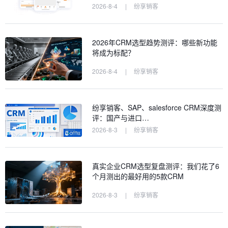
2026-8-4
|
纷享销客
2026年CRM选型趋势测评：哪些新功能
将成为标配？
2026-8-4
|
纷享销客
纷享销客、SAP、salesforce CRM深度测
评：国产与进口…
2026-8-3
|
纷享销客
真实企业CRM选型复盘测评：我们花了6
个月测出的最好用的5款CRM
2026-8-3
|
纷享销客