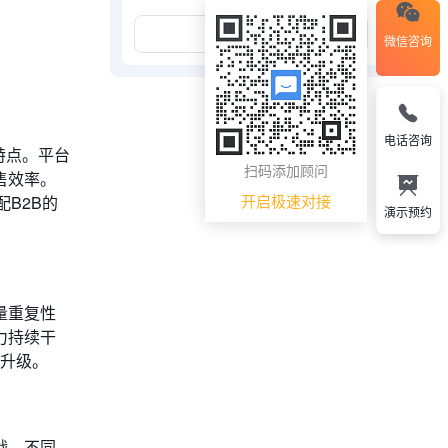
展开更多
微信咨询
电话咨询
特点。平台
扫码添加顾问
售效率。
开启极速对接
B2B的
演示预约
量重复性
力持续干
而升级。
战，不同