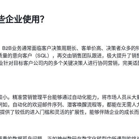
些企业使用？
。B2B业务通常面临客户决策周期长、客单价高、决策者众多的
质量的意向客户（SQL），再交由销售团队跟进，极大提升了销
业针对目标客户公司内的多个关键决策人进行协同营销，完美适配
较小。精准营销管理平台能够通过自动化能力，将市场人员从大
例如，自动化的欢迎邮件序列、潜客唤醒流程等，都能在无需人
还提供了较低的进入门槛和灵活的扩展性，能够伴随企业的成长
严重的数据孤岛问题。正如神州数码在数字化转型中所遇到的挑