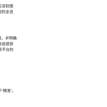
否深刻理
款的全流
组，并明确
告投放获
受平台的
“精准”，