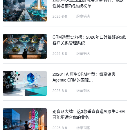
性排名前7的系统榜单
2026-8-8
|
纷享销客
CRM选型实力榜：2026年口碑最好的5款
客户关系管理系统
2026-8-8
|
纷享销客
2026年AI原生CRM推荐：纷享销客
Agentic CRM的国际…
2026-8-8
|
纷享销客
别盲从大牌！这3款垂直赛道AI原生CRM
可能更适合你的业务
2026-8-8
|
纷享销客