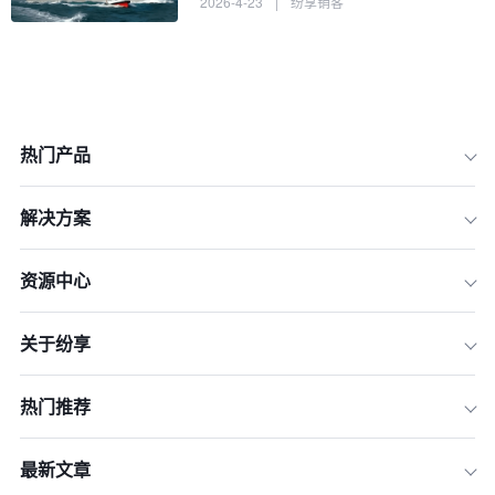
2026-4-23
|
纷享销客
热门产品
解决方案
1.核心关键流程L2C：从线索到现金的
业务流程
资源中心
2.管理客户关系（MCR）：深度洞察与
精准运营
关于纷享
3.销售行为有效性（SFE）：提升销售
执行力
4.配置、定价、报价（CPQ）：提高报
热门推荐
价效率和准确性
5.销售管理的场景定义与企业战略
最新文章
总结