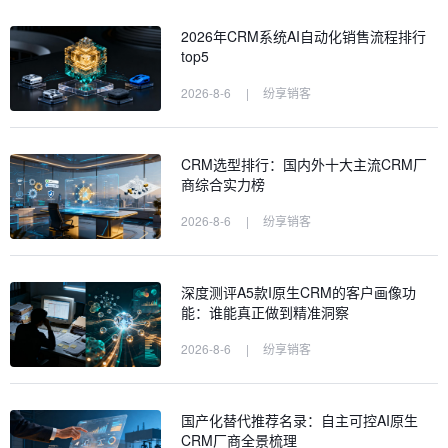
2026年CRM系统AI自动化销售流程排行
top5
2026-8-6
|
纷享销客
CRM选型排行：国内外十大主流CRM厂
商综合实力榜
2026-8-6
|
纷享销客
深度测评A5款I原生CRM的客户画像功
能：谁能真正做到精准洞察
2026-8-6
|
纷享销客
国产化替代推荐名录：自主可控AI原生
CRM厂商全景梳理