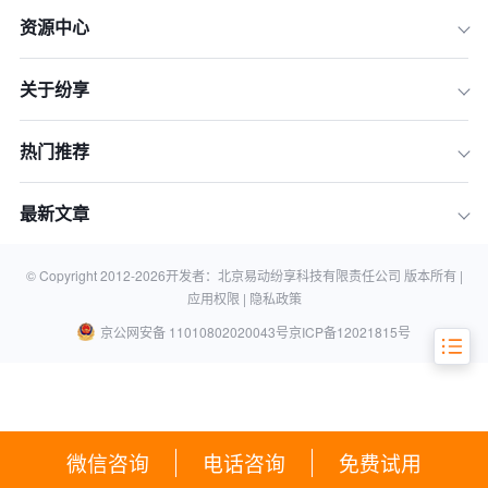
资源中心
关于纷享
热门推荐
一、CRM软件排行榜前十名盘点对比
二、一个优秀的CRM软件应具备哪些特
最新文章
征
三、你该如何为企业选择最好的CRM软
件
© Copyright 2012-
2026
开发者：北京易动纷享科技有限责任公司 版本所有 |
应用权限 |
隐私政策
京公网安备 11010802020043号
京ICP备12021815号
微信咨询
电话咨询
免费试用