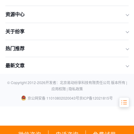
限公司
资源中心
2.设定销售目标和计划——阿里巴巴集
团
关于纷享
3.销售激励和奖励——亚马逊
4.销售团队管理的领导力和沟通——星
巴克
热门推荐
5.销售团队管理工具和技术——Salesfo
rce
最新文章
结论
相关知识
© Copyright 2012-
2026
开发者：北京易动纷享科技有限责任公司 版本所有 |
应用权限 |
隐私政策
京公网安备 11010802020043号
京ICP备12021815号