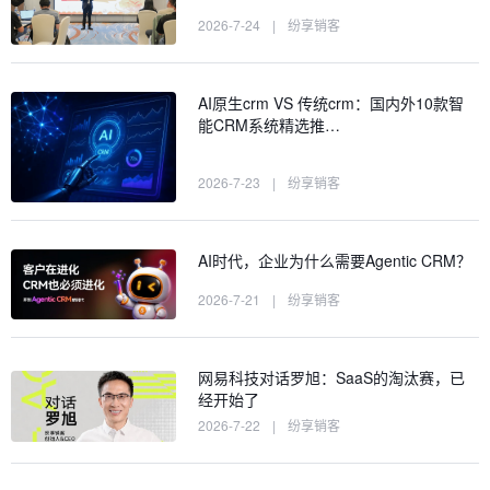
2026-7-24
|
纷享销客
AI原生crm VS 传统crm：国内外10款智
能CRM系统精选推…
2026-7-23
|
纷享销客
AI时代，企业为什么需要Agentic CRM？
2026-7-21
|
纷享销客
网易科技对话罗旭：SaaS的淘汰赛，已
经开始了
2026-7-22
|
纷享销客