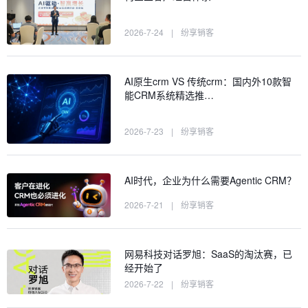
2026-7-24
|
纷享销客
AI原生crm VS 传统crm：国内外10款智
能CRM系统精选推…
2026-7-23
|
纷享销客
AI时代，企业为什么需要Agentic CRM？
2026-7-21
|
纷享销客
网易科技对话罗旭：SaaS的淘汰赛，已
经开始了
2026-7-22
|
纷享销客