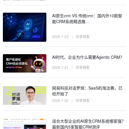
AI原生crm VS 传统crm：国内外10款智
能CRM系统精选推…
2026-7-23
|
纷享销客
AI时代，企业为什么需要Agentic CRM？
2026-7-21
|
纷享销客
网易科技对话罗旭：SaaS的淘汰赛，已
经开始了
2026-7-22
|
纷享销客
适合大型企业的AI原生CRM系统哪家强？
最新国内5家智能CRM测评