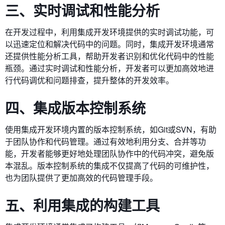
三、实时调试和性能分析
在开发过程中，利用集成开发环境提供的实时调试功能，可
以迅速定位和解决代码中的问题。同时，集成开发环境通常
还提供性能分析工具，帮助开发者识别和优化代码中的性能
瓶颈。通过实时调试和性能分析，开发者可以更加高效地进
行代码调优和问题排查，提升整体的开发效率。
四、集成版本控制系统
使用集成开发环境内置的版本控制系统，如Git或SVN，有助
于团队协作和代码管理。通过有效地利用分支、合并等功
能，开发者能够更好地处理团队协作中的代码冲突，避免版
本混乱。版本控制系统的集成不仅提高了代码的可维护性，
也为团队提供了更加高效的代码管理手段。
五、利用集成的构建工具