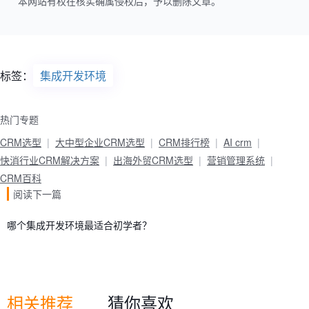
本网站有权在核实确属侵权后，予以删除文章。
标签：
集成开发环境
热门专题
CRM选型
大中型企业CRM选型
CRM排行榜
AI crm
快消行业CRM解决方案
出海外贸CRM选型
营销管理系统
CRM百科
阅读下一篇
哪个集成开发环境最适合初学者？
相关推荐
猜你喜欢