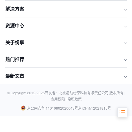
解决方案
资源中心
一、选择适合团队的集成开发环境
关于纷享
二、充分利用代码编辑功能
三、实时调试和性能分析
热门推荐
四、集成版本控制系统
五、利用集成的构建工具
最新文章
六、持续集成和持续交付
七、定期更新和维护
© Copyright 2012-
2026
开发者：北京易动纷享科技有限责任公司 版本所有 |
应用权限 |
隐私政策
京公网安备 11010802020043号
京ICP备12021815号