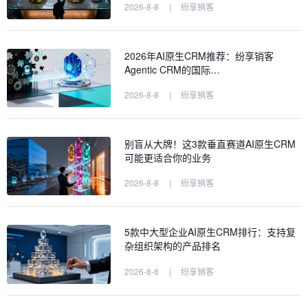
2026-8-8
|
纷享销客
2026年AI原生CRM推荐：纷享销客
Agentic CRM的国际…
2026-8-8
|
纷享销客
别盲从大牌！这3款垂直赛道AI原生CRM
可能更适合你的业务
2026-8-8
|
纷享销客
5款中大型企业AI原生CRM排行：支持复
杂组织架构的产品排名
2026-8-8
|
纷享销客