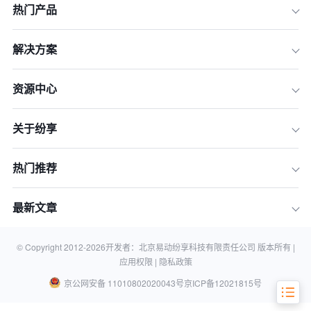
热门产品
一、生成式人工智能
解决方案
二、量子计算
三、边缘计算
资源中心
四、机器学习
关于纷享
五、自然语言处理
六、虚拟现实和增强现实
热门推荐
七、机器人
八、无人驾驶
最新文章
九、认知计算
十、人工智能伦理
© Copyright 2012-
2026
开发者：北京易动纷享科技有限责任公司 版本所有 |
应用权限 |
隐私政策
京公网安备 11010802020043号
京ICP备12021815号