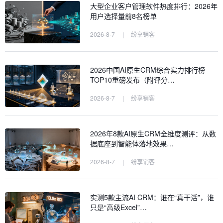
大型企业客户管理软件热度排行：2026年
用户选择量前8名榜单
2026-8-7
|
纷享销客
2026中国AI原生CRM综合实力排行榜
TOP10重磅发布（附评分…
2026-8-7
|
纷享销客
2026年8款AI原生CRM全维度测评：从数
据底座到智能体落地效果…
2026-8-7
|
纷享销客
实测5款主流AI CRM：谁在“真干活”，谁
只是“高级Excel”…