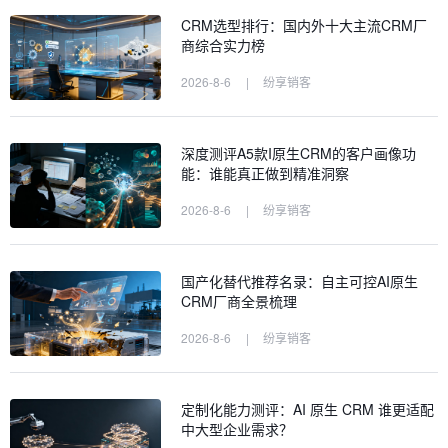
CRM选型排行：国内外十大主流CRM厂
商综合实力榜
2026-8-6
|
纷享销客
深度测评A5款I原生CRM的客户画像功
能：谁能真正做到精准洞察
2026-8-6
|
纷享销客
国产化替代推荐名录：自主可控AI原生
CRM厂商全景梳理
2026-8-6
|
纷享销客
定制化能力测评：AI 原生 CRM 谁更适配
中大型企业需求？