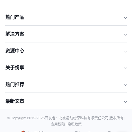
热门产品
一、了解客户需求
解决方案
二、构建信任关系
三、提供个性化解决方案
资源中心
四、交付卓越的客户服务
关于纷享
五、展示价值和投资回报率
六、建立战略伙伴关系
热门推荐
七、持续学习和改进
八、制定合理的定价策略
最新文章
九、建立客户反馈机制
十、进行风险管理
© Copyright 2012-
2026
开发者：北京易动纷享科技有限责任公司 版本所有 |
应用权限 |
隐私政策