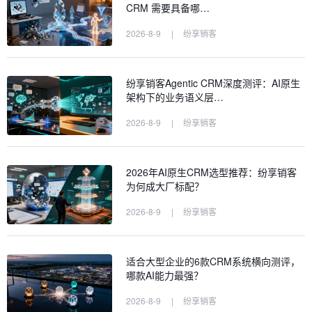
CRM 需要具备哪…
2026-8-9
|
纷享销客
纷享销客Agentic CRM深度测评：AI原生
架构下的业务语义层…
2026-8-9
|
纷享销客
2026年AI原生CRM选型推荐：纷享销客
为何成大厂标配？
2026-8-9
|
纷享销客
适合大型企业的6款CRM系统横向测评，
哪款AI能力最强？
2026-8-9
|
纷享销客