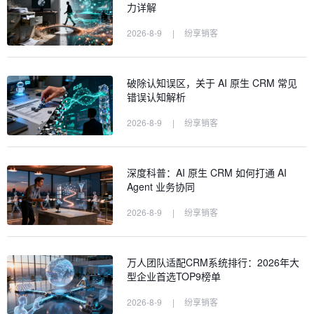
力详解
2026-8-9
|
纷享销客
破除认知误区，关于 AI 原生 CRM 常见
错误认知解析
2026-8-9
|
纷享销客
深度科普：AI 原生 CRM 如何打通 AI
Agent 业务协同
2026-8-9
|
纷享销客
万人团队适配CRM系统排行：2026年大
型企业首选TOP9榜单
2026-8-9
|
纷享销客