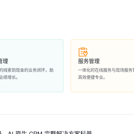
管理
服务管理
的线索到现金的业务闭环，助
一体化的在线服务与现场服务
业绩增长。
高效便捷专业。
AI 原生 CRM 完整解决方案科普