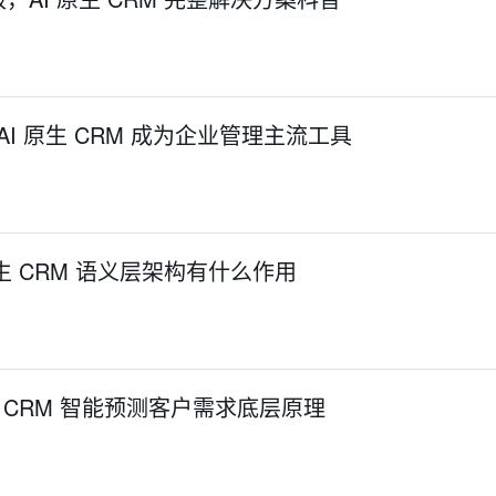
：AI 原生 CRM 成为企业管理主流工具
生 CRM 语义层架构有什么作用
生 CRM 智能预测客户需求底层原理