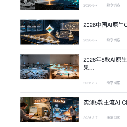
2026-8-7
|
纷享销客
2026中国AI原
2026-8-7
|
纷享销客
2026年8款A
果…
2026-8-7
|
纷享销客
实测5款主流AI C
2026-8-7
|
纷享销客