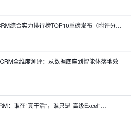
生CRM综合实力排行榜TOP10重磅发布（附评分…
I原生CRM全维度测评：从数据底座到智能体落地效
RM：谁在“真干活”，谁只是“高级Excel”…