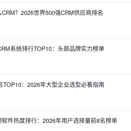
RM？2026世界500强CRM供应商排名
CRM系统排行TOP10：头部品牌实力榜单
TOP10：2026年大型企业选型必看指南
软件热度排行：2026年用户选择量前8名榜单