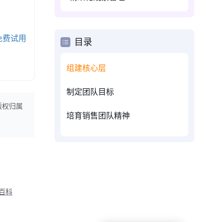
免费试用
目录
组建核心层
制定团队目标
版权归属
培育销售团队精神
M百科