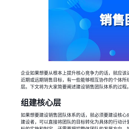
企业如果想要从根本上提升核心竞争力的话，就应该
近期或远期销售目标，有一些能够相互协作的个体所
层。下文将为大家简要阐述建设销售团队体系的过程
组建核心层
如果想要建设销售团队体系的话，就必须要建设核心
建设者，可以直接将团队的目标转化为具体的行动计
标的实施和制定，还需要把控整体团队的发展方向。