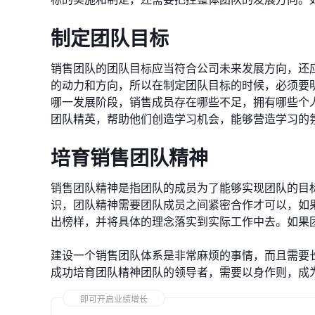
制定团队目标
销售团队的团队目标应当符合公司未来发展方向，还
的动力和方向，所以在制定团队目标的时候，必须要
哪一发展阶段，销售成员存在哪些不足，拥有哪些个
团队精英，帮助他们创造学习机会，能够营造学习的
培育销售团队精神
销售团队精神是指团队的成员为了能够实现团队的目
识，团队精神需要团队成员之间紧密合作才可以，如
出榜样，并将具体的理念落实到实际工作中去。如果
建设一个销售团队体系是非常麻烦的事情，而且需要
成功培育团队精神团队的领导者，需要以身作则，成
即可开启业绩增长