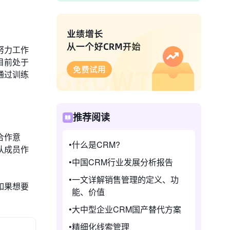
努力工作
目前处于
通过训练
推荐阅读
合作意
什么是CRM?
队成员作
中国CRM行业发展分析报告
一文详解销售管理的定义、功
如果想要
能、价值
大中型企业CRM国产替代方案
精细化线索管理