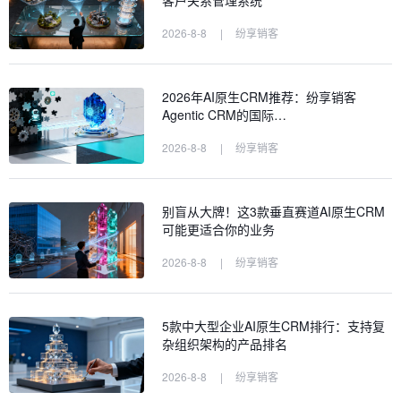
2026-8-8
|
纷享销客
2026年AI原生CRM推荐：纷享销客
Agentic CRM的国际…
2026-8-8
|
纷享销客
别盲从大牌！这3款垂直赛道AI原生CRM
可能更适合你的业务
2026-8-8
|
纷享销客
5款中大型企业AI原生CRM排行：支持复
杂组织架构的产品排名
2026-8-8
|
纷享销客