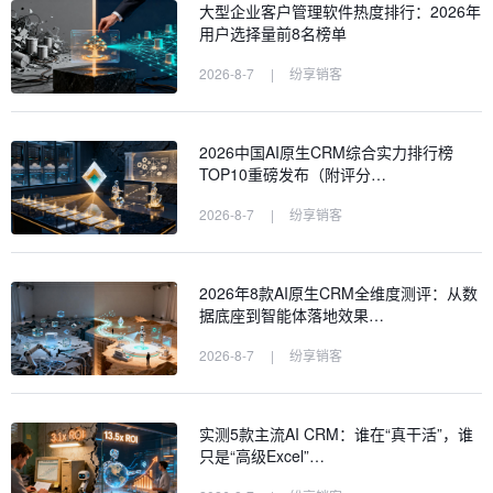
大型企业客户管理软件热度排行：2026年
用户选择量前8名榜单
2026-8-7
|
纷享销客
2026中国AI原生CRM综合实力排行榜
TOP10重磅发布（附评分…
2026-8-7
|
纷享销客
2026年8款AI原生CRM全维度测评：从数
据底座到智能体落地效果…
2026-8-7
|
纷享销客
实测5款主流AI CRM：谁在“真干活”，谁
只是“高级Excel”…