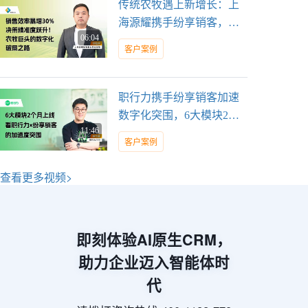
传统农牧遇上新增长：上
海源耀携手纷享销客，实
06:04
现效率+决策双跃升
客户案例
职行力携手纷享销客加速
数字化突围，6大模块2个
11:46
月上线
客户案例
查看更多视频>
即刻体验AI原生CRM，
助力企业迈入智能体时
代