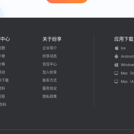
源中心
关于纷享
应用下载
问题
企业简介
ios
手册
纷享动态
Android
价格
信任中心
Window
活动
加入纷享
Mac（In
书下载
联系方式
Mac（
资料
服务协议
问答
隐私政策
M百科