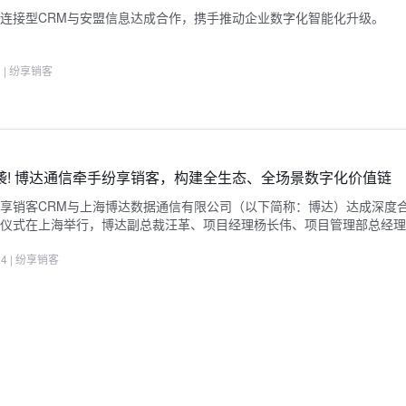
客连接型CRM与安盟信息达成合作，携手推动企业数字化智能化升
1
|
纷享销客
袭! 博达通信牵手纷享销客，构建全生态、全场景数字化价值链
享销客CRM与上海博达数据通信有限公司（以下简称：博达）达成深度合
仪式在上海举行，博达副总裁汪革、项目经理杨长伟、项目管理部总经理
24
|
纷享销客