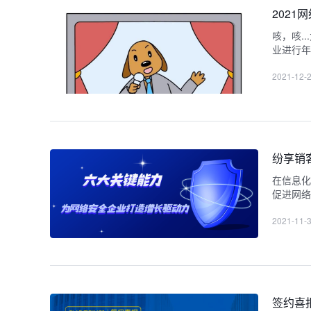
202
咳，咳.
业进行年
2021-12-
纷享销
在信息化
促进网络
2021-11-
签约喜