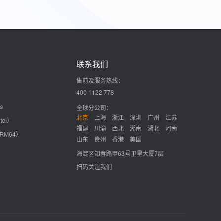
联系我们
售前及服务热线：
400 1122 778
s
全球分公司：
北京
上海
浙江
深圳
广州
江苏
tel）
福建
川渝
西北
湖南
湖北
河南
ARM64）
山东
贵州
香港
美国
海淀区知春路甲63号卫星大厦7层
扫码关注我们