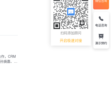
微信咨询
级。
电话咨询
扫码添加顾问
开启极速对接
演示预约
作，CRM
孙旖嘉、…