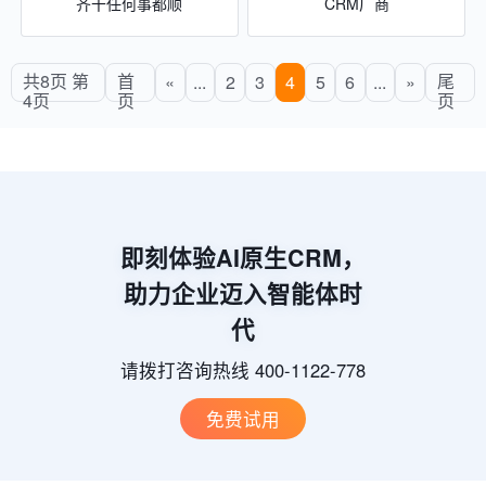
齐干任何事都顺
CRM厂商
共8页 第
首
尾
«
...
2
3
4
5
6
...
»
4页
页
页
即刻体验AI原生CRM，
助力企业迈入智能体时
代
请拨打咨询热线 400-1122-778
免费试用