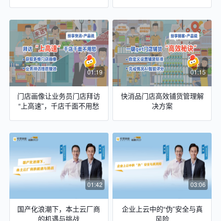
01:19
01:15
门店画像让业务员门店拜访
快消品门店高效铺货管理解
“上高速”，千店千面不用愁
决方案
01:42
03:06
国产化浪潮下，本土云厂商
企业上云中的“伪”安全与真
的机遇与挑战
风险