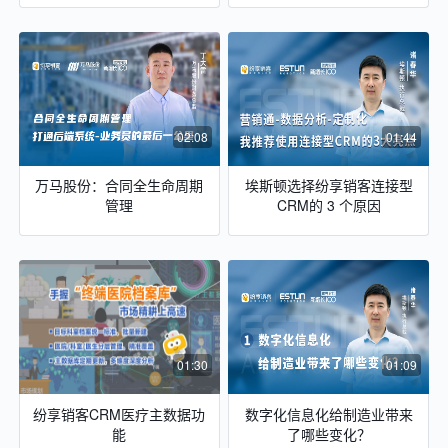
02:08
01:44
万马股份：合同全生命周期
埃斯顿选择纷享销客连接型
管理
CRM的 3 个原因
01:30
01:09
纷享销客CRM医疗主数据功
数字化信息化给制造业带来
能
了哪些变化？