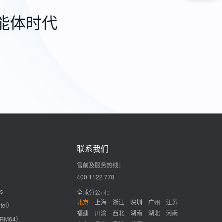
能体时代
联系我们
售前及服务热线：
400 1122 778
s
全球分公司：
北京
上海
浙江
深圳
广州
江苏
tel）
福建
川渝
西北
湖南
湖北
河南
ARM64）