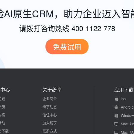
验AI原生CRM，助力企业迈入智
请拨打咨询热线 400-1122-778
免费试用
源中心
关于纷享
应用下载
问题
企业简介
ios
手册
纷享动态
Android
价格
信任中心
Window
活动
加入纷享
Mac（In
书下载
联系方式
Mac（