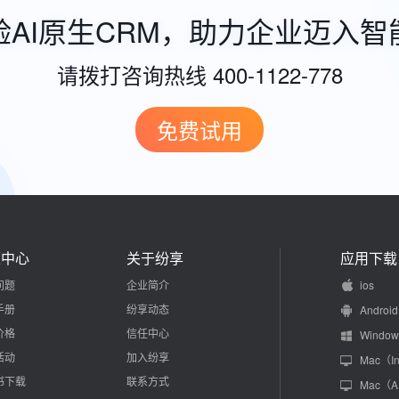
验AI原生CRM，助力企业迈入智
请拨打咨询热线 400-1122-778
免费试用
源中心
关于纷享
应用下载
问题
企业简介
ios
手册
纷享动态
Android
价格
信任中心
Window
活动
加入纷享
Mac（In
书下载
联系方式
Mac（