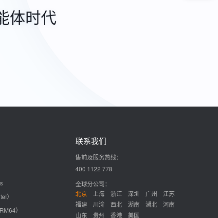
能体时代
联系我们
售前及服务热线：
400 1122 778
s
全球分公司：
北京
上海
浙江
深圳
广州
江苏
tel）
福建
川渝
西北
湖南
湖北
河南
ARM64）
山东
贵州
香港
美国