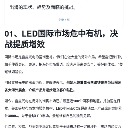
出海的现状、趋势及面临的挑战。
免费下载
01、
LED国际市场危中有机，决
战提质增效
国际市场是雷曼光电的营销重地。“我们在做大量的海外布局，希望能把我们的
触手伸得更远、更深，把海外市场做透，给客户带来更安全、美好的体验。
”
姜
耀维如是说。
回顾雷曼光电的出海历程，姜耀维表示，
创始人兼董事长李漫铁亲自带队闯荡
各大海外展会，介绍产品并逐步建立客户黏性。
如今，雷曼光电在海外的销售市场已扩展至近
100
个国家和地区，并加速在日
本、美国等地布局本地服务机构，LED小间距COB超高清显示产品应用案例累
计
3000+
。对于全球LED市场，姜耀维有自己的独到见解。
近年来，疫情、战争等不稳定因素对于全球市场有一定破坏性，市场的购买力