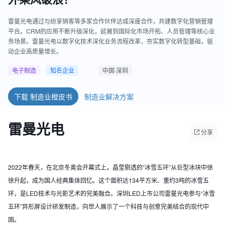
雷曼光电通过与纷享销客等多家合作伙伴达成深度合作，共建数字化营销管理
平台。CRM的应用不断升级深化，延展到国际化市场开拓、人员管理等核心业
务场景。雷曼光电以数字化技术深化业务流程改革，夯实数字化转型基础，驱
动企业高质量增长。
电子制造
知名企业
中国·深圳
下载 制造业橙皮书
制造业解决方案
雷曼光电
分享
2022年春天，在北京冬奥会开幕式上，晶莹剔透的“冰雪五环”从巨型冰块中徐
徐升起，成为国人经典集体回忆。这个面积达134平方米、重约3吨的冰雪五
环，是LED技术与光影艺术的完美融合。深圳LED上市公司雷曼光电参与“冰雪
五环”异形屏设计研发制造，向世人展示了一个科技与创意完美结合的现代中
国。