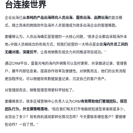
台连接世界
企业出海已
从单纯的产品出海转向人员出海、服务出海、品牌出海
的复合模
式，随之而来的跨国协作及海外人员管理成为很多出海企业的管理难题。
姜耀维认为，人员出海确实是管理的一大核心问题，“很多企业都会采取海外本
地+中国人员相结合的布局方式，但我们经营的一大特点是会做
海内外员工间的
无缝对接、深度拉平
，让各地销售形成合力共同推进项目成功。”
通过CRM平台，雷曼光电的海内外销售可以及时更新、共享跟进记录、管理客
户，磨平内部信息差，提高协作效率及便捷性。对销售而言，他们的业务流程
更加程序化，可以根据现有数据复盘记录，沉淀自己的客户资产。
对管理层而言，销售管理变得更科学轻松了。
姜耀维表示，很多区域营销中心负责人认为CRM
有效帮助他们管理团队，规范
团队行为，
并
支撑策略落地
，“现在我们每天打开电脑就知道签单差距是多少，
出货出了多少？现有商机或线索转化情况怎样？今天要联系哪些客户？要做哪
些动作？一目了然。”