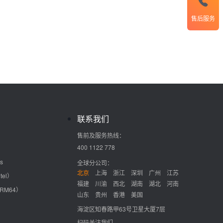
售后服务
联系我们
售前及服务热线：
400 1122 778
s
全球分公司：
北京
上海
浙江
深圳
广州
江苏
tel）
福建
川渝
西北
湖南
湖北
河南
ARM64）
山东
贵州
香港
美国
海淀区知春路甲63号卫星大厦7层
扫码关注我们