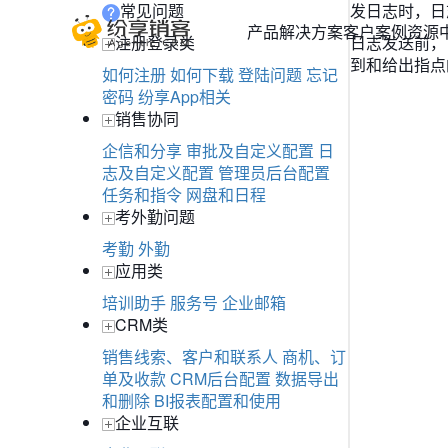
常见问题
发日志时，日
产品
解决方案
客户案例
资源
注册登录类
日志发送前，
到和给出指点
如何注册
如何下载
登陆问题
忘记
密码
纷享App相关
销售协同
企信和分享
审批及自定义配置
日
志及自定义配置
管理员后台配置
任务和指令
网盘和日程
考外勤问题
考勤
外勤
应用类
培训助手
服务号
企业邮箱
CRM类
销售线索、客户和联系人
商机、订
单及收款
CRM后台配置
数据导出
和删除
BI报表配置和使用
企业互联