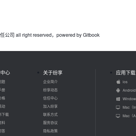
all right reserved，powered by Gitbook
源中心
关于纷享
应用下载
问题
企业简介
ios
手册
纷享动态
Android
价格
信任中心
Window
活动
加入纷享
Mac（In
书下载
联系方式
Mac（
资料
服务协议
问答
隐私政策