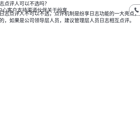
志点评人可以不选吗？
中心
客户支持
渠道伙伴
关于纷享
日志点评人不可以不选，点评机制是纷享日志功能的一大亮点，
的，如果是公司领导层人员，建议管理层人员日志相互点评。