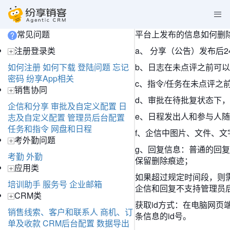
常见问题
平台上发布的信息如何删
注册登录类
a、 分享（公告）发布后
如何注册
如何下载
登陆问题
忘记
b、日志在未点评之前可
密码
纷享App相关
c、指令/任务在未点评之
销售协同
d、审批在待批复状态下，
企信和分享
审批及自定义配置
日
e、日程发出人和参与人
志及自定义配置
管理员后台配置
任务和指令
网盘和日程
f、企信中图片、文件、
考外勤问题
g、回复信息：普通的回
考勤
外勤
保留删除痕迹；
应用类
如果超过规定时间段，则
培训助手
服务号
企业邮箱
企信和回复不支持管理员
CRM类
获取id方式：在电脑网页
销售线索、客户和联系人
商机、订
条信息的id号。
单及收款
CRM后台配置
数据导出