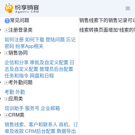
常见问题
销售线索下的销售记录可
注册登录类
线索转换页面增加“线索
如何注册
如何下载
登陆问题
忘记
密码
纷享App相关
销售协同
企信和分享
审批及自定义配置
日
志及自定义配置
管理员后台配置
任务和指令
网盘和日程
考外勤问题
考勤
外勤
应用类
培训助手
服务号
企业邮箱
CRM类
销售线索、客户和联系人
商机、订
单及收款
CRM后台配置
数据导出