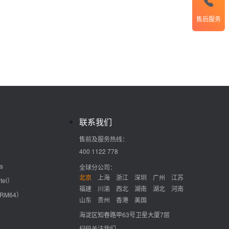
售后服务
联系我们
售前及服务热线：
400 1122 778
s
全球分公司：
北京
上海
浙江
深圳
广州
江苏
tel）
福建
川渝
西北
湖南
湖北
河南
ARM64）
山东
贵州
香港
美国
海淀区知春路甲63号卫星大厦7层
扫码关注我们