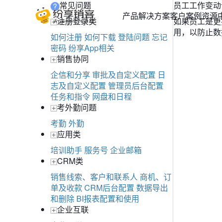
常见问题
员工工作变动
产品
解决方案
客户案例
资源
注册登录类
如果员工是更
用，以防止数
如何注册
如何下载
登陆问题
忘记
密码
纷享App相关
销售协同
企信和分享
审批及自定义配置
日
志及自定义配置
管理员后台配置
任务和指令
网盘和日程
考外勤问题
考勤
外勤
应用类
培训助手
服务号
企业邮箱
CRM类
销售线索、客户和联系人
商机、订
单及收款
CRM后台配置
数据导出
和删除
BI报表配置和使用
企业互联