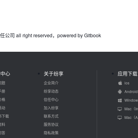
all right reserved，powered by Gitbook
源中心
关于纷享
应用下载
问题
企业简介
ios
手册
纷享动态
Android
价格
信任中心
Window
活动
加入纷享
Mac（In
书下载
联系方式
Mac（
资料
服务协议
问答
隐私政策