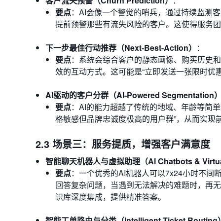
客户流失预警（Churn Prediction）
：
要点
：AI会像一个警觉的哨兵，通过持续监测
提前预警那些有流失风险的客户。这使得服务团
下一步最佳行动推荐（Next-Best-Action）
：
要点
：系统会综合客户的静态画像、购买历史和
效的互动方式。这可能是“立即发送一张限时优惠
AI驱动的客户分群（AI-Powered Segmentation
要点
：AI的能力超越了传统的地域、年龄等简
格敏感但品牌忠诚度极高的用户群”，从而实现
2.3 场景三：服务提质，增强客户满意度
智能聊天机器人与虚拟助理（AI Chatbots & Virtual
要点
：一个优秀的AI机器人可以7x24小时不
回答复杂问题，当遇到无法解决的难题时，再无缝地转
识库深度集成，提供精准答案。
智能工单路由与分类（Intelligent Ticket Routing