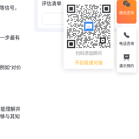
评估清单（Checklist）
绪等信号，
微信咨询
展开更多
一步最有
电话咨询
扫码添加顾问
开启极速对接
演示预约
例如“对价
它能理解并
能够与其知