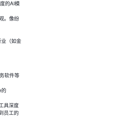
度的AI模
观。像纷
行业（如金
财务软件等
e的
作工具深度
到员工的