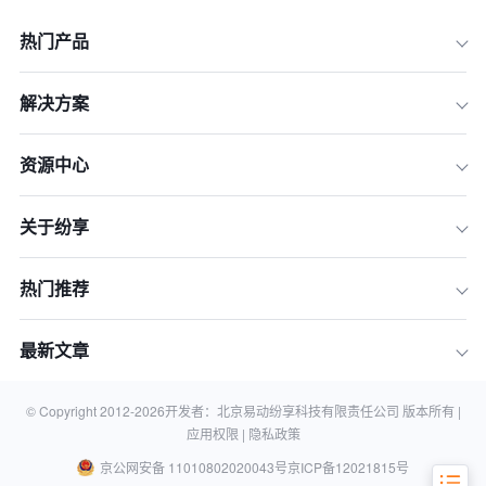
热门产品
解决方案
资源中心
一、营销线索管理系统的定义与核心功
能
关于纷享
二、营销线索管理系统的价值与重要性
三、如何选择适合的营销线索管理系统
热门推荐
四、营销线索管理系统的企业应用场景
与成功案例
最新文章
结语
常见问题
© Copyright 2012-
2026
开发者：北京易动纷享科技有限责任公司 版本所有 |
应用权限 |
隐私政策
京公网安备 11010802020043号
京ICP备12021815号