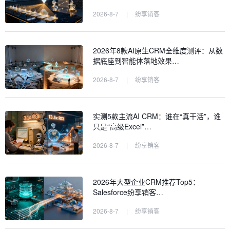
2026-8-7
|
纷享销客
2026年8款AI原生CRM全维度测评：从数
据底座到智能体落地效果…
2026-8-7
|
纷享销客
实测5款主流AI CRM：谁在“真干活”，谁
只是“高级Excel”…
2026-8-7
|
纷享销客
2026年大型企业CRM推荐Top5：
Salesforce纷享销客…
2026-8-7
|
纷享销客