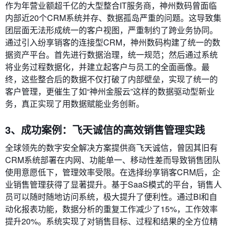
作为年营业额超千亿的大型整合IT服务商，神州数码曾面临
内部近20个CRM系统并存、数据孤岛严重的问题。这导致集
团层面无法形成统一的客户视图，严重制约了跨业务协同。
通过引入纷享销客的连接型CRM，神州数码构建了统一的数
据资产平台。首先进行数据治理，统一规范；然后通过系统
将业务过程数据化，并建立起客户与员工的全面画像。最
终，这些整合后的数据不仅打破了内部壁垒，实现了统一的
客户管理，更催生了如“神州金服云”这样的数据驱动型新业
务，真正实现了用数据赋能业务创新。
3、成功案例：飞天诚信的高效销售管理实践
全球领先的数字安全解决方案提供商飞天诚信，曾因其旧有
CRM系统部署在内网、功能单一、移动性差而导致销售团队
使用意愿低下，管理效率受限。在选择纷享销客CRM后，企
业销售管理获得了显著提升。基于SaaS模式的平台，销售人
员可以随时随地访问系统，极大提升了便利性。通过BI和自
动化报表功能，数据分析的重复工作减少了15%，工作效率
提升20%。系统实现了对销售目标、过程和结果的全方位精